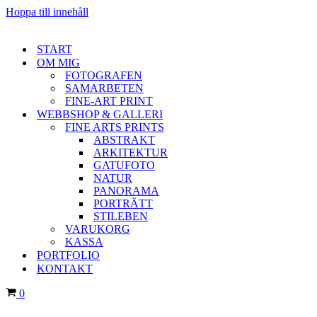
Hoppa till innehåll
START
OM MIG
FOTOGRAFEN
SAMARBETEN
FINE-ART PRINT
WEBBSHOP & GALLERI
FINE ARTS PRINTS
ABSTRAKT
ARKITEKTUR
GATUFOTO
NATUR
PANORAMA
PORTRÄTT
STILEBEN
VARUKORG
KASSA
PORTFOLIO
KONTAKT
Varukorg
0