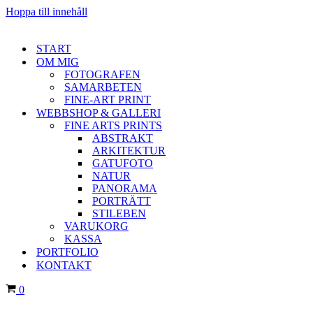
Hoppa till innehåll
START
OM MIG
FOTOGRAFEN
SAMARBETEN
FINE-ART PRINT
WEBBSHOP & GALLERI
FINE ARTS PRINTS
ABSTRAKT
ARKITEKTUR
GATUFOTO
NATUR
PANORAMA
PORTRÄTT
STILEBEN
VARUKORG
KASSA
PORTFOLIO
KONTAKT
Varukorg
0