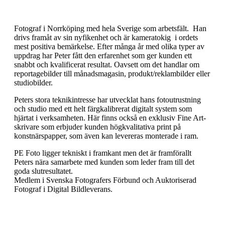
Fotograf i Norrköping med hela Sverige som arbetsfält. Han
drivs framåt av sin nyfikenhet och är kameratokig i ordets
mest positiva bemärkelse. Efter många år med olika typer av
uppdrag har Peter fått den erfarenhet som ger kunden ett
snabbt och kvalificerat resultat. Oavsett om det handlar om
reportagebilder till månadsmagasin, produkt/reklambilder eller
studiobilder.
Peters stora teknikintresse har utvecklat hans fotoutrustning
och studio med ett helt färgkalibrerat digitalt system som
hjärtat i verksamheten. Här finns också en exklusiv Fine Art-
skrivare som erbjuder kunden högkvalitativa print på
konstnärspapper, som även kan levereras monterade i ram.
PE Foto ligger tekniskt i framkant men det är framförallt
Peters nära samarbete med kunden som leder fram till det
goda slutresultatet.
Medlem i Svenska Fotografers Förbund och Auktoriserad
Fotograf i Digital Bildleverans.