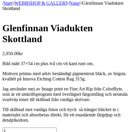
/
Start
\
/
WEBBSHOP & GALLERI
\
/
Natur
\
/
Glenfinnan Viadukten
Skottland
Glenfinnan Viadukten
Skottland
2,950.00
kr
Bild mått 37×54 cm plus två cm vit kant runt om.
Motiven printas med arkiv beständigt pigmenterat bläck, av högsta
kvalitét på Innova Etching Cotton Rag 315g.
Jag använder mej av Image print en Fine Art Rip från ColorByte,
som är ett utskriftsprogram med överlägset färgomfång och neutrala
svartvita toner till skillnad från vanliga skrivare.
Till skillnad mot vanliga foton och tryck så tränger bläcket in i
materialet och absorberas direkt, för ett enastående färgdjup och
detaljrikedom.
Glenfinnan