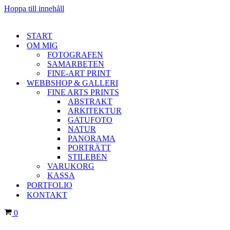
Hoppa till innehåll
START
OM MIG
FOTOGRAFEN
SAMARBETEN
FINE-ART PRINT
WEBBSHOP & GALLERI
FINE ARTS PRINTS
ABSTRAKT
ARKITEKTUR
GATUFOTO
NATUR
PANORAMA
PORTRÄTT
STILEBEN
VARUKORG
KASSA
PORTFOLIO
KONTAKT
Varukorg
0