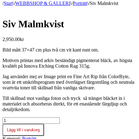
/
Start
\
/
WEBBSHOP & GALLERI
\
/
Porträtt
\
/
Siv Malmkvist
Siv Malmkvist
2,950.00
kr
Bild mått 37×47 cm plus två cm vit kant runt om.
Motiven printas med arkiv beständigt pigmenterat bläck, av högsta
kvalitét på Innova Etching Cotton Rag 315g.
Jag använder mej av Image print en Fine Art Rip från ColorByte,
som är ett utskriftsprogram med överlägset färgomfång och neutrala
svartvita toner till skillnad från vanliga skrivare.
Till skillnad mot vanliga foton och tryck så tränger bläcket in i
materialet och absorberas direkt, för ett enastående färgdjup och
detaljrikedom.
Siv
Malmkvist
Lägg till i varukorg
mängd
Kategori:
Porträtt