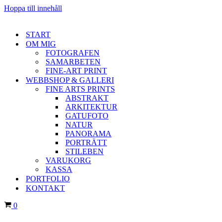
Hoppa till innehåll
START
OM MIG
FOTOGRAFEN
SAMARBETEN
FINE-ART PRINT
WEBBSHOP & GALLERI
FINE ARTS PRINTS
ABSTRAKT
ARKITEKTUR
GATUFOTO
NATUR
PANORAMA
PORTRÄTT
STILEBEN
VARUKORG
KASSA
PORTFOLIO
KONTAKT
Varukorg
0